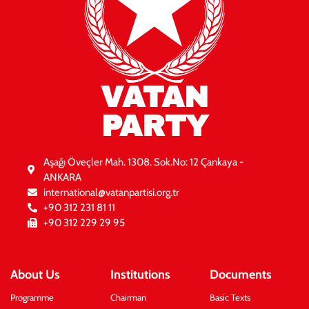
VATAN
PARTY
Aşağı Öveçler Mah. 1308. Sok.No: 12 Çankaya -
ANKARA
international@vatanpartisi.org.tr
+90 312 231 81 11
+90 312 229 29 95
About Us
Institutions
Documents
Programme
Chairman
Basic Texts