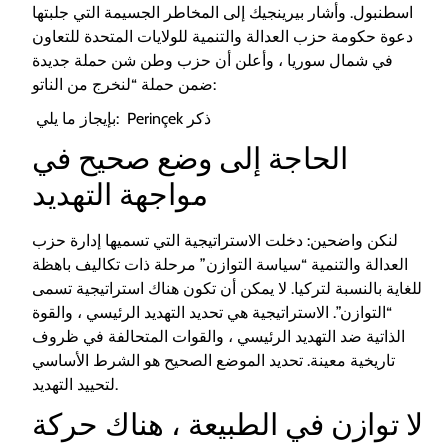
اسطنبول. وأشار بيرينجيك إلى المخاطر الجسيمة التي جلبتها
دعوة حكومة حزب العدالة والتنمية للولايات المتحدة للتعاون
في شمال سوريا ، وأعلن أن حزب وطن شن حملة جديدة
ضمن حملة “لنخرج من الناتو:
بإيجاز ما يلي: Perinçek ذكر
الحاجة إلى وضع صحيح في
مواجهة التهديد
لنكن واضحين: دخلت الاستراتيجية التي تسميها إدارة حزب
العدالة والتنمية “سياسة التوازن” مرحلة ذات تكاليف باهظة
للغاية بالنسبة لتركيا. لا يمكن أن تكون هناك استراتيجية تسمى
“التوازن”. الاستراتيجية هي تحديد التهديد الرئيسي ، والقوة
الذاتية ضد التهديد الرئيسي ، والقوات المتحالفة في ظروف
تاريخية معينة. تحديد الموضع الصحيح هو الشرط الأساسي
لتحييد التهديد.
لا توازن في الطبيعة ، هناك حركة