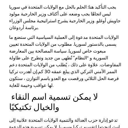
يجب التأكيد هنا: الحلم بالحل مع الولايات المتحدة في سوريا
ليس اتجاهًا يجب وضعه على أكتاف وزير الخارجية مولود
جاويش أوغلو. وزير الخارجية يشرح استراتيجية مجلس الوزراء
برئاسة أردوغان.
الولايات المتحدة مدعوة إلى العملية السياسية التي ستضع ما
يسمى بالدستور لسوريا. مطلوب من الولايات المتحدة تعيين
مبعوث خاص لسوريا. سياسة المصالحة بين المعارضة
السورية و “النظام” تُطهى من جديد وتطرح على طاولة
المفاوضات. علاوة على ذلك ، يُطلب من الولايات المتحدة دعم
الممر الأمني ​​التركي الذي يبلغ عمقه 30 كم.إن أهدرت تركيا
فرصة الحل الثلاثي ورقصت مع العدو باسم التوازن ، ستكون
لها عواقب وخيمة للغاية.
لا يمكن تسمية اسم النقاء
والخيال تكتيكيًا
تدعو إدارة حزب العدالة والتنمية الولايات المتحدة علانية إلى
استراتيجيتها لتقسيم تركيا وسوريا. لا يمكن تسمية هذه الدعوة