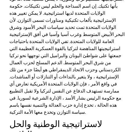
بأنها تكتيك. إن اسم السذاجة والحلم ليس تكتيكات. حكومة
الولايات المتحدة لديها استراتيجية. لا يمكن تغيير هذه
الإستراتيجية بألعاب تكتيكية ومناورات تسمى التوازن. لأن
الولايات المتحدة تمت تحديد سياسات البحر الأسود وشرق
البحر الأبيض المتوسط ​​وغرب آسيا وآسيا في أفق الإستراتيجية
العامة للولايات المتحدة. تفي الولايات المتحدة باحتياجات
استراتيجيتها المناهضة لتركيا بالقوة العسكرية العظيمة التي
جمعتها على شواطئ اليونان والبراميل التي توجهها نحو تركيا
من شرق البحر المتوسط. الدعم المسلح لحزب العمال
الكردستاني وحزب الاتحاد الديمقراطي هو أيضًا جزء من تلك
الإستراتيجية ، ولا يتغير بالنداءات أو التنازلات أو المناشدات.
في واقع الأمر ، فإن الولايات المتحدة الأمريكية تعارض أي
ممارسة تستهدف الدفاع عن النفس لتركيا ولا تقبل التطبيع
مع حكومة الرئيس بشار الأسد ، الإدارة الشرعية لسوريا. في
هذه الحالة ، تخدع إدارة حزب العدالة والتنمية نفسها باسم
سياسة التوازن وتخدع معها الأمة التركية.
لاستراتيجية الوطنية والحل