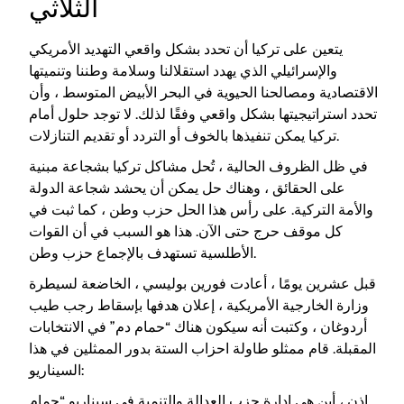
الثلاثي
يتعين على تركيا أن تحدد بشكل واقعي التهديد الأمريكي
والإسرائيلي الذي يهدد استقلالنا وسلامة وطننا وتنميتها
الاقتصادية ومصالحنا الحيوية في البحر الأبيض المتوسط ​​، وأن
تحدد استراتيجيتها بشكل واقعي وفقًا لذلك. لا توجد حلول أمام
تركيا يمكن تنفيذها بالخوف أو التردد أو تقديم التنازلات.
في ظل الظروف الحالية ، تُحل مشاكل تركيا بشجاعة مبنية
على الحقائق ، وهناك حل يمكن أن يحشد شجاعة الدولة
والأمة التركية. على رأس هذا الحل حزب وطن ، كما ثبت في
كل موقف حرج حتى الآن. هذا هو السبب في أن القوات
الأطلسية تستهدف بالإجماع حزب وطن.
قبل عشرين يومًا ، أعادت فورين بوليسي ، الخاضعة لسيطرة
وزارة الخارجية الأمريكية ، إعلان هدفها بإسقاط رجب طيب
أردوغان ، وكتبت أنه سيكون هناك “حمام دم” في الانتخابات
المقبلة. قام ممثلو طاولة احزاب الستة بدور الممثلين في هذا
السيناريو:
إذن ، أين هي إدارة حزب العدالة والتنمية في سيناريو “حمام