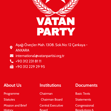
VATAN
PARTY
Aşağı Öveçler Mah. 1308. Sok.No: 12 Çankaya -
ANKARA
international@vatanpartisi.org.tr
+90 312 231 81 11
+90 312 229 29 95
About Us
Institutions
Documents
Programme
Chairman
Basic Texts
Statutes
Chairman Board
Statements
Mission and Brief
Central Executive
Congressional
History
Board
Resolutions &