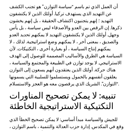
أن العمل الذي تم باسم “سياسة التوازن” هو تجنب الكشف
عن التهديد الذي يستهدف تركيا. أولئك الذين لا يكتشفون
التهديد ؛ إنهم يتجنبون اكتشاف الحقيقة ، بل إنهم يخشون
ذكرها. إن الرقص بين العدو والأصدقاء ليس سياسة ، بل يأس
وجهل. أولئك الذين لا يكتشفون التهديد لا يمكنهم تحديد العدو
والصديق ، بمعنى آخر ، لا يمكنهم وضع استراتيجية. لذلك ، لا
يمكنهم إنتاج السياسة ، أو بعبارة أخرى ، التكتيكات. لأن
السياسة هي الطرق والأساليب المصممة للوصول إلى الهدف
الاستراتيجي. لا يوجد توازن في الطبيعة والمجتمع والسياسة ،
هناك حركة. أولئك الذين يعتقدون أنهم يسعون إلى التوازن
يعلقون أنفسهم بالخمول ويستسلموا للسلبية التي يسمونها
“التوازن”. الشريك الذي يرقصون معه هو العجز والاستسلام.
تنبيه: لا يمكن تصحيح المناورات
التكتيكية الاستراتيجية الخاطئة
للجيش والسياسة مبدأ أساسي: لا يمكن تصحيح الخطأ الذي
وقع في المكدس. إدارة حزب العدالة والتنمية ، باسم التوازن ،